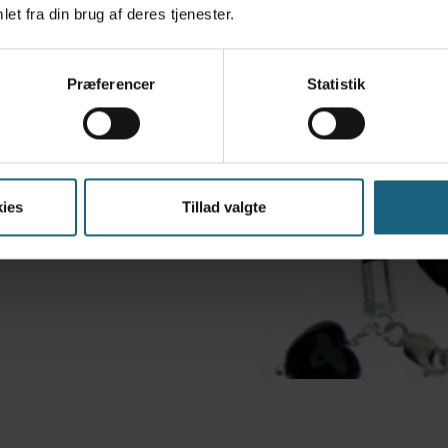
et fra din brug af deres tjenester.
Præferencer
Statistik
ler. Man kan også
en.
ies
Tillad valgte