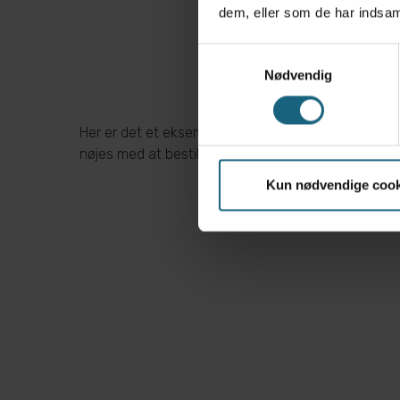
dem, eller som de har indsaml
Samtykkevalg
Nødvendig
Her er det et eksempel med et armbånd med 2 per
nøjes med at bestille perlen og selv sørge for kæd
Kun nødvendige cook