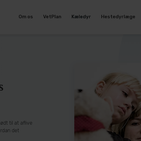
Om os
VetPlan
Kæledyr
Hestedyrlæge
s
dt til at aflive
ordan det