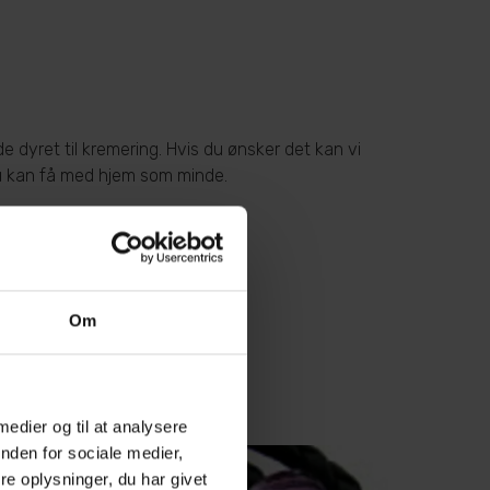
de dyret til kremering. Hvis du ønsker det kan vi
du kan få med hjem som minde.
Om
 medier og til at analysere
nden for sociale medier,
e oplysninger, du har givet