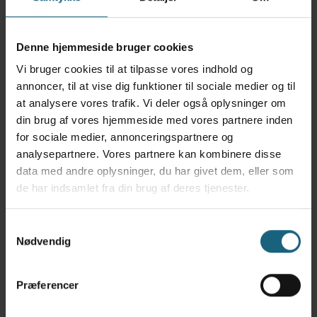
Denne hjemmeside bruger cookies
Vi bruger cookies til at tilpasse vores indhold og
annoncer, til at vise dig funktioner til sociale medier og til
Vi har telefontid alle
at analysere vores trafik. Vi deler også oplysninger om
hverdage
din brug af vores hjemmeside med vores partnere inden
fra kl. 7.00 - 17.00
for sociale medier, annonceringspartnere og
analysepartnere. Vores partnere kan kombinere disse
Konsultation efter aftale
data med andre oplysninger, du har givet dem, eller som
de har indsamlet fra din brug af deres tjenester.
alle hverdage
fra kl. 8.00 - 17.00
Samtykkevalg
Nødvendig
Kontakt os
Præferencer
Solid erfaring, faglig viden og trygge rammer