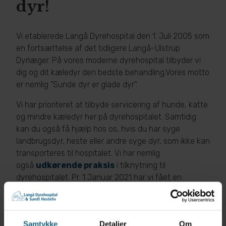
dyr!
Vi etablerede Langå Dyrehospital den 1. Juli 2005 som
en fortsættelse af det tidligere Langå-Ulstrup
Dyrlæger. På vores moderne dyrehospital tilbyder vi
dig og dit kæledyr den bedste behandling.
Vores motto
er nemlig "Sunde dyr er glade dyr".
Vi har prioriteret at tilbyde servicering af hunde, katte
og mindre kæledyr her på dyrehospitalet. Samtidig
kan du også få hjælp hos os, hvis du har syge
landbrugsdyr, heste eller andre syge dyr, som ikke kan
transporteres til hospitalet. Vi har nemlig
også
udkørende praksis
i tilknytning til
dyrehospitalet. Pr. 1 Januar 2021 har vi fået en
medejer mere, nemlig Mette Ebbensgaard. Hun er
hestedyrlæge, og vi udvider nu med et endnu bredere
tilbud til hest, samt større kapacitet på klinikken.
Samtykke
Detaljer
Om