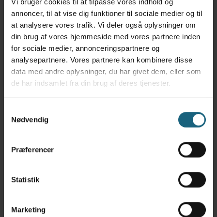
Vi bruger cookies til at tilpasse vores indhold og
annoncer, til at vise dig funktioner til sociale medier og til
at analysere vores trafik. Vi deler også oplysninger om
432 kr.
Fri recept- og
din brug af vores hjemmeside med vores partnere inden
udleveringsgebyr
for sociale medier, annonceringspartnere og
analysepartnere. Vores partnere kan kombinere disse
data med andre oplysninger, du har givet dem, eller som
Total
4095 kr.
2580 kr.
de har indsamlet fra din brug af deres tjenester.
* Aktuel dagspris fra medicinpriser.dk pr. 24.02.2025
Samtykkevalg
Nødvendig
Som VetPlan®-kunde får du desuden:
Præferencer
10 % rabat på in house blodprøver
10% rabat på Hills foder
Statistik
400 kr. rabat på honorar ved sterilisation/
250 kr. rabat på honorar ved kastration
200 kr. rabat på honorar ved tandrens
Marketing