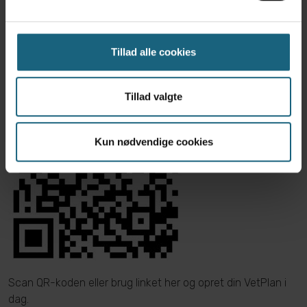
100 kr. rabat på honorar ved røntgen (også tandrøntgen)
Tandtjek
Vægtkontrol
Fodervejledning
Tillad alle cookies
Op til 25% rabat på forsikringer hos Dyrekassen Danmark
Tillad valgte
Kun nødvendige cookies
Scan QR-koden eller brug linket
her
og opret din VetPlan i
dag.