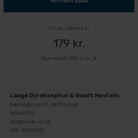
VetPlan® Basis
Pris pr. måned kun
179 kr.
Spar mindst 1055 kr. pr. år
Langå Dyrehospital & Sundt Hesteliv
Kærsangervej 2 A, 8870 Langå
86463999
info@sunde-dyr.dk
CVR: 45920933