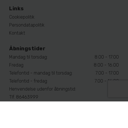
Links
Cookiepolitik
Persondatapolitik
Kontakt
Åbningstider
Mandag til torsdag:
8.00 - 17.00
Fredag
8.00 - 16.00
Telefontid - mandag til torsdag:
7.00 - 17.00
Telefontid - fredag
7.00 - 16.00
Henvendelse udenfor åbningstid:
Tlf. 86463999
Følg os på