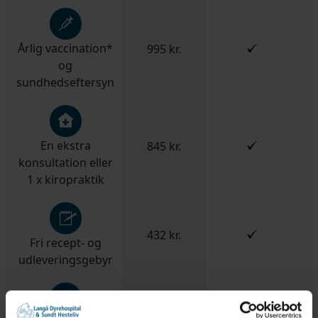
Årlig vaccination*
995 kr.
og
sundhedseftersyn
En ekstra
845 kr.
konsultation eller
1 x kiropraktik
432 kr.
Fri recept- og
udleveringsgebyr