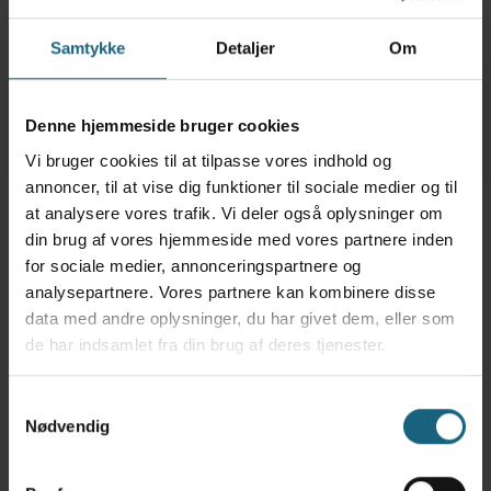
Præventiv
931 kr.
blodprøve i
Samtykke
Detaljer
Om
forbindelse md
sundhedstjek
Denne hjemmeside bruger cookies
Total
2272 kr.
1548 kr.
Vi bruger cookies til at tilpasse vores indhold og
annoncer, til at vise dig funktioner til sociale medier og til
at analysere vores trafik. Vi deler også oplysninger om
* Aktuel dagspris fra medicinpriser.dk pr. 24.02.2025
din brug af vores hjemmeside med vores partnere inden
for sociale medier, annonceringspartnere og
analysepartnere. Vores partnere kan kombinere disse
Som VetPlan®-kunde får du desuden:
data med andre oplysninger, du har givet dem, eller som
10% rabat på in house blodprøver
de har indsamlet fra din brug af deres tjenester.
10% rabat på Hills foder
100 kr. rabat på honorar ved sterilisation
Samtykkevalg
50 kr. rabat på honorar ved kastration
Nødvendig
150 kr. rabat på honorar ved tandrens
100 kr. rabat på honorar ved røntgen (også tandrøntgen)