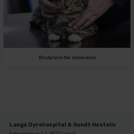
Blodprøve før bedøvelse
Langå Dyrehospital & Sundt Hesteliv
Kærsangervej 2 A, 8870 Langå