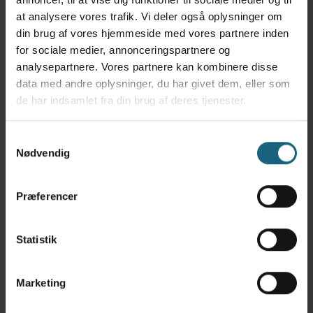
Tandrens
at analysere vores trafik. Vi deler også oplysninger om
Tandextrationer
din brug af vores hjemmeside med vores partnere inden
for sociale medier, annonceringspartnere og
Fjernelse af retinerede mælketænder
analysepartnere. Vores partnere kan kombinere disse
data med andre oplysninger, du har givet dem, eller som
Tandrøntgen
de har indsamlet fra din brug af deres tjenester.
Operation ved livmoderbetændelse (hund og
kat)
Samtykkevalg
Nødvendig
Fjernelse af diverse knuder (fx
mammaetumores eller hudtumores)
Præferencer
Knæoperationer: Patella, korsbånd (TTA mv.)
Statistik
Diverse frakturer
Ved operation af kæledyr skal du huske, at
Marketing
dit kæledyr altid skal være fastende. (dette