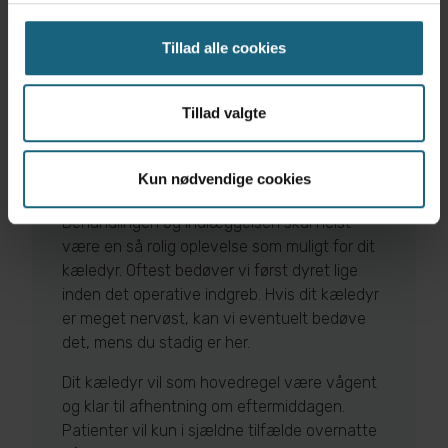
gælder ikke gnavere) Det vil sige, at du skal fjerne
foderet ved sengetid aftenen i forvejen.
Tillad alle cookies
det er vigtigt, at du husker at lufte din hund inden
ankomst til dyrehospitalet.
Tillad valgte
tjekke dit
kæledyrs forsikring
Kun nødvendige cookies
Behandlingen og indlæggelsen skal helst
være en så rolig oplevelse som muligt for dit
kæledyr. Oftest bedøver vi først dyret lige
inden det operative indgreb. Hvis dit kæledyr
er meget nervøst, kan vi eventuelt bedøve
det, mens du stadig er her.
Dit kæledyr vil som hovedregel være vågent
og klar til afhentning om eftermiddagen.
Patienter vil kun i sjældne tilfælde overnatte