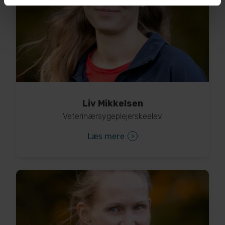
Liv Mikkelsen
Veterinærsygeplejerskeelev
Læs mere