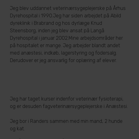
Jeg blev uddannet veterinærsygeplejerske på Århus
Dyrehospital i 1990.
Jeg har siden arbejdet på Abild
dyreklinik i Brabrand og hos dyrlæge Knud
Steensborg, inden jeg blev ansat på Langå
Dyrehospital i januar 2002.
Mine arbejdsområder her
på hospitalet er mange. Jeg arbejder blandt andet
med anæstesi, indkøb, lagerstyring og fodersalg.
Derudover er jeg ansvarlig for oplæring af elever.
Jeg har taget kurser indenfor veterinær fysioterapi,
og er desuden fagveterinærsygeplejerske i Anæstesi.
Jeg bor i Randers sammen med min mand, 2 hunde
og kat.