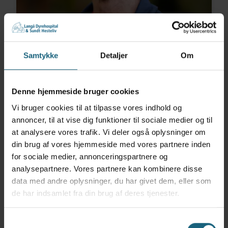
Samtykke
Detaljer
Om
Lars Rasmussen Hougaard
Dyrlæge
larsh@sunde-dyr.dk
Denne hjemmeside bruger cookies
Vi bruger cookies til at tilpasse vores indhold og
Læs mere
annoncer, til at vise dig funktioner til sociale medier og til
at analysere vores trafik. Vi deler også oplysninger om
din brug af vores hjemmeside med vores partnere inden
for sociale medier, annonceringspartnere og
analysepartnere. Vores partnere kan kombinere disse
data med andre oplysninger, du har givet dem, eller som
de har indsamlet fra din brug af deres tjenester.
Samtykkevalg